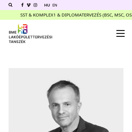
HU
EN
SST & KOMPLEX1 & DIPLOMATERVEZÉS (BSC, MSC, OSZTA