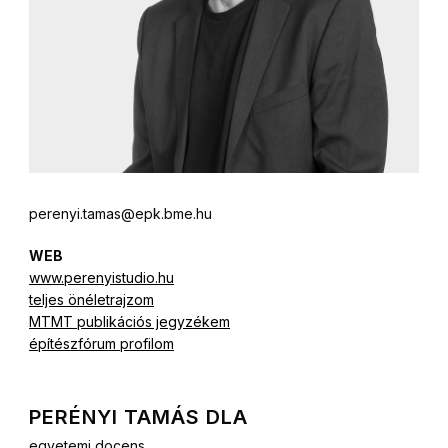
perenyi.tamas@epk.bme.hu
WEB
www.perenyistudio.hu
teljes önéletrajzom
MTMT publikációs jegyzékem
építészfórum profilom
PERÉNYI TAMÁS DLA
egyetemi docens