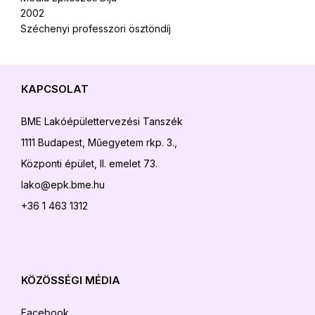
2002
Széchenyi professzori ösztöndíj
KAPCSOLAT
BME Lakóépülettervezési Tanszék
1111 Budapest, Műegyetem rkp. 3.,
Központi épület, II. emelet 73.
lako@epk.bme.hu
+36 1 463 1312
KÖZÖSSÉGI MÉDIA
Facebook